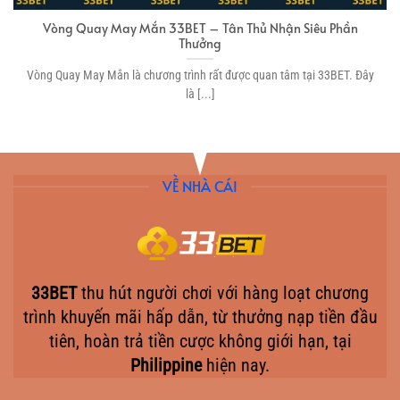
Vòng Quay May Mắn 33BET – Tân Thủ Nhận Siêu Phần
Thưởng
Vòng Quay May Mắn là chương trình rất được quan tâm tại 33BET. Đây
là [...]
VỀ NHÀ CÁI
33BET
thu hút người chơi với hàng loạt chương
trình khuyến mãi hấp dẫn, từ thưởng nạp tiền đầu
tiên, hoàn trả tiền cược không giới hạn, tại
Philippine
hiện nay.