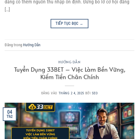
dàng có thêm nguồn thu nhập ổn định. Đừng bỏ lỡ cơ hội đăng
[…]
TIẾP TỤC ĐỌC
→
Đăng trong
Hướng Dẫn
HƯỚNG DẪN
Tuyển Dụng 33BET – Việc Làm Bền Vững,
Kiếm Tiền Chân Chính
ĐĂNG VÀO
THÁNG 2 4, 2025
BỞI
SEO
04
Th2