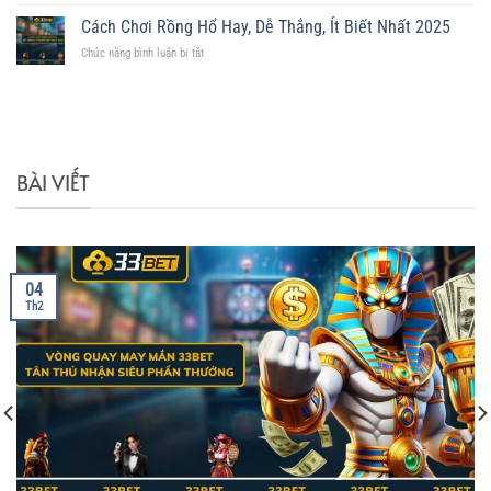
Bắn
Hướng
Cao
Cá
Cách Chơi Rồng Hổ Hay, Dễ Thắng, Ít Biết Nhất 2025
Dẫn
Thủ
Ăn
Cá
33BET
Chức năng bình luận bị tắt
ở
Xu
Cược
Cách
–
Chi
Chơi
Tựa
Tiết
Rồng
Game
Tại
Hổ
Đổi
33BET
Hay,
Thưởng
Dễ
Xanh
BÀI VIẾT
Thắng,
Chín
Ít
Top
Biết
Đầu
Nhất
2025
2025
04
Th2