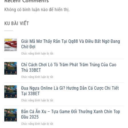
Không có bình luận nào để hiển thị.
KU BÀI VIẾT
Giải Mã Mơ Thấy Rắn Tại Qq88 Và Điều Bất Ngờ Đang
Chờ Đợi
Chức năng bình luận bị tắt
ở
Giải
Mã
Chỉ Cách Chơi Lô Tô Trăm Phát Trăm Trúng Của Cao
Mơ
Thủ 33BET
Thấy
Chức năng bình luận bị tắt
ở
Rắn
Chỉ
Tại
Cách
Đua Ngựa Online Là Gì? Hướng Dẫn Cá Cược Chi Tiết
Qq88
Chơi
Và
Tại 33BET
Lô
Điều
Chức năng bình luận bị tắt
ở
Tô
Bất
Đua
Trăm
Ngờ
Ngựa
Bắn Cá Ăn Xu – Tựa Game Đổi Thưởng Xanh Chín Top
Phát
Đang
Online
Trăm
Đầu 2025
Chờ
Là
Trúng
Đợi
Chức năng bình luận bị tắt
ở
Gì?
Của