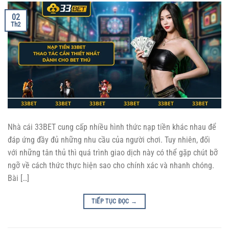
02
Th2
Nhà cái 33BET cung cấp nhiều hình thức nạp tiền khác nhau để
đáp ứng đầy đủ những nhu cầu của người chơi. Tuy nhiên, đối
với những tân thủ thì quá trình giao dịch này có thể gặp chút bỡ
ngỡ về cách thức thực hiện sao cho chính xác và nhanh chóng.
Bài […]
TIẾP TỤC ĐỌC
→