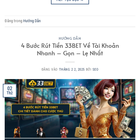
Đăng trong
Hướng Dẫn
HƯỚNG DẪN
4 Bước Rút Tiền 33BET Về Tài Khoản
Nhanh – Gọn – Lẹ Nhất
ĐĂNG VÀO
THÁNG 2 2, 2025
BỞI
SEO
02
Th2